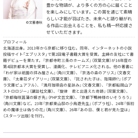
豊かな物語が、より多くの方の心に届くこと
を楽しみにしています。この賞を通じて素晴
らしい才能が羽ばたき、未来へと語り継がれ
©文藝春秋
る作品に出会えることを、私も精一杯応援さ
せていただきます。
プロフィール
北海道出身。2013年から京都に移り住む。同年、インターネットの小説
投稿サイト「エブリスタ」で第2回電子書籍大賞を受賞。主婦の友社にて書
籍デビューを果たす。『京都寺町三条のホームズ』（双葉文庫）が16年度の
第4回京都本大賞を受賞し、漫画化、テレビアニメ化される。他の著書に
『わが家は祇園の拝み屋さん』（角川文庫）、『京洛の森のアリス』（文春文
庫）、『太秦荘ダイアリー』（双葉文庫）、『託された子は、陰陽師!?』（ポプ
ラ文庫ピュアフル）、『満月珈琲店の星詠み』（文春文庫）、『京都船岡山ア
ストロロジー』（講談社文庫）、『旋律 君と出逢えた奇跡』（双葉文庫）、
『京都梅咲菖蒲の嫁ぎ先』（PHP文芸文庫）、『京都下鴨神様のいそうろう』
（角川文庫）など。23年『京都東山邸の小鳥遊先生』（ポプラ社）、24年『仮初
めの魔導士は偽りの花』（角川文庫）、26年『あの日、僕と君が見た空は』
（スターツ出版）を刊行。