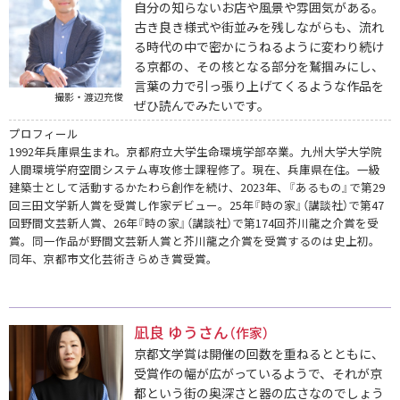
自分の知らないお店や風景や雰囲気がある。
古き良き様式や街並みを残しながらも、流れ
る時代の中で密かにうねるように変わり続け
る京都の、その核となる部分を鷲掴みにし、
言葉の力で引っ張り上げてくるような作品を
撮影・渡辺充俊
ぜひ読んでみたいです。
プロフィール
1992年兵庫県生まれ。京都府立大学生命環境学部卒業。九州大学大学院
人間環境学府空間システム専攻修士課程修了。現在、兵庫県在住。一級
建築士として活動するかたわら創作を続け、2023年、『あるもの』で第29
回三田文学新人賞を受賞し作家デビュー。25年『時の家』（講談社）で第47
回野間文芸新人賞、26年『時の家』（講談社）で第174回芥川龍之介賞を受
賞。同一作品が野間文芸新人賞と芥川龍之介賞を受賞するのは史上初。
同年、京都市文化芸術きらめき賞受賞。
凪良 ゆうさん
（作家）
京都文学賞は開催の回数を重ねるとともに、
受賞作の幅が広がっているようで、それが京
都という街の奥深さと器の広さなのでしょう