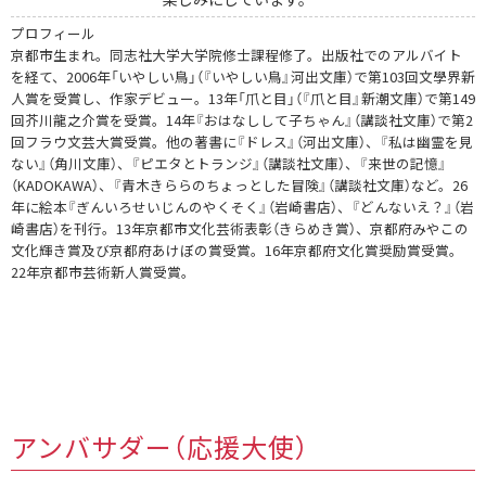
プロフィール
京都市生まれ。同志社大学大学院修士課程修了。出版社でのアルバイト
を経て、2006年「いやしい鳥」（『いやしい鳥』河出文庫）で第103回文學界新
人賞を受賞し、作家デビュー。13年「爪と目」（『爪と目』新潮文庫）で第149
回芥川龍之介賞を受賞。14年『おはなしして子ちゃん』（講談社文庫）で第2
回フラウ文芸大賞受賞。他の著書に『ドレス』（河出文庫）、『私は幽霊を見
ない』（角川文庫）、『ピエタとトランジ』（講談社文庫）、『来世の記憶』
（KADOKAWA）、『青木きららのちょっとした冒険』（講談社文庫）など。26
年に絵本『ぎんいろせいじんのやくそく』（岩崎書店）、『どんないえ？』（岩
崎書店）を刊行。13年京都市文化芸術表彰（きらめき賞）、京都府みやこの
文化輝き賞及び京都府あけぼの賞受賞。16年京都府文化賞奨励賞受賞。
22年京都市芸術新人賞受賞。
アンバサダー（応援大使）