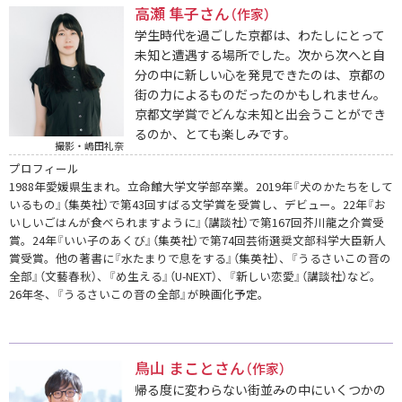
高瀬 隼子さん
（作家）
学生時代を過ごした京都は、わたしにとって
未知と遭遇する場所でした。次から次へと自
分の中に新しい心を発見できたのは、京都の
街の力によるものだったのかもしれません。
京都文学賞でどんな未知と出会うことができ
るのか、とても楽しみです。
撮影・嶋田礼奈
プロフィール
1988年愛媛県生まれ。立命館大学文学部卒業。2019年『犬のかたちをして
いるもの』（集英社）で第43回すばる文学賞を受賞し、デビュー。22年『お
いしいごはんが食べられますように』（講談社）で第167回芥川龍之介賞受
賞。24年『いい子のあくび』（集英社）で第74回芸術選奨文部科学大臣新人
賞受賞。他の著書に『水たまりで息をする』（集英社）、『うるさいこの音の
全部』（文藝春秋）、『め生える』（U-NEXT）、『新しい恋愛』（講談社）など。
26年冬、『うるさいこの音の全部』が映画化予定。
鳥山 まことさん
（作家）
帰る度に変わらない街並みの中にいくつかの