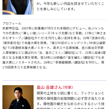
か。今年も新しい作品を読ませていただくこ
とを楽しみにしています。
プロフィール
京都市在住。2007年に初著書が刊行され本格的にデビュー。BLジャンル
での代表作に『美しい彼』シリーズ（キャラ文庫）など多数。17年に『神さま
のビオトープ』（講談社タイガ）を刊行し高い支持を得る。20年『流浪の月』
（東京創元社）で本屋大賞を受賞。『滅びの前のシャングリラ』（中央公論新
社）で2年連続本屋大賞ノミネート。直木三十五賞候補、吉川英治文学新
人賞候補などに選ばれた『汝、星のごとく』（講談社）にて、23年に自身2度
目となる本屋大賞を受賞。翌24年には続編の『星を編む』（講談社）でも本
屋大賞にノミネートされた。26年に『多類婚姻譚』（講談社）を刊行し、第
175回直木三十五賞候補となる。
畠山 丑雄さん
（作家）
現実の土地を小説に書くと、フィクションと
現実の接地面の処理問題に必ず突き当たりま
す。接地面の継ぎをなめらかにするという技
術的処理にとどまらず、土地のかたちと記憶