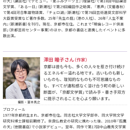
の犬』（講談社）でデビュー。『麦ふみクーツェ』（理論社）で第18回坪田譲治
文学賞、『ある一日』（新潮社）で第29回織田作之助賞、『悪声』（文藝春秋）
で第4回河合隼雄物語賞、『チェロ湖』（新潮社）で第76回芸術選奨文部科学
大臣賞受賞など著作多数。25年『先生の庭』（港の人社）、26年『人生不案
内』（新潮新書）を刊行。現在、京都市在住。これまで「明倫レコード倶楽
部」（京都芸術センター事業）のほか、京都の書店と連携したイベントに多
数出演。
澤田 瞳子さん
（作家）
京都は昔も今も、多くの人々を惹き付け続け
るエネルギー溢れる地です。古いものも新し
いものも、理知的なものも不可思議なもの
も、すべてが違和感なく溶け合う町の新しい
断面が、「京都文学賞」で読み手・書き手双方
に提示されることを心より願います。
撮影・富本真之
プロフィール
1977年京都府生まれ、京都市在住。同志社大学文学部卒、同大学院文学
研究科博士課程前期修了。奈良仏教史の研究に携わった後、2010年『孤鷹
の天』（徳間書店）で小説家デビュー。翌年、同作で第17回中山義秀文学賞