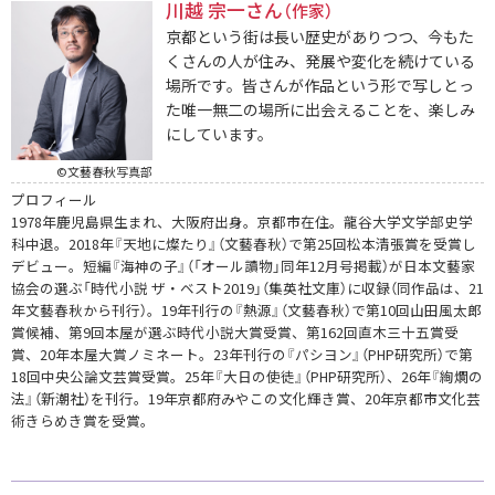
川越 宗一さん
（作家）
京都という街は長い歴史がありつつ、今もた
くさんの人が住み、発展や変化を続けている
場所です。皆さんが作品という形で写しとっ
た唯一無二の場所に出会えることを、楽しみ
にしています。
©文藝春秋写真部
プロフィール
1978年鹿児島県生まれ、大阪府出身。京都市在住。龍谷大学文学部史学
科中退。2018年『天地に燦たり』（文藝春秋）で第25回松本清張賞を受賞し
デビュー。短編『海神の子』（「オール讀物」同年12月号掲載）が日本文藝家
協会の選ぶ「時代小説 ザ・ベスト2019」（集英社文庫）に収録（同作品は、21
年文藝春秋から刊行）。19年刊行の『熱源』（文藝春秋）で第10回山田風太郎
賞候補、第9回本屋が選ぶ時代小説大賞受賞、第162回直木三十五賞受
賞、20年本屋大賞ノミネート。23年刊行の『パシヨン』（PHP研究所）で第
18回中央公論文芸賞受賞。25年『大日の使徒』（PHP研究所）、26年『絢爛の
法』（新潮社）を刊行。19年京都府みやこの文化輝き賞、20年京都市文化芸
術きらめき賞を受賞。