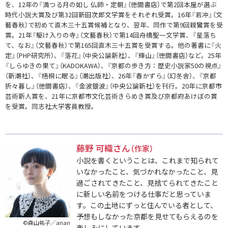
を、12年の『満つる月の如し 仏師・定朝』（徳間書店）で第2回本屋が選ぶ
時代小説大賞及び第32回新田次郎文学賞をそれぞれ受賞。16年『若冲』（文
藝春秋）で初めて直木三十五賞候補となり、翌年、同作で第9回親鸞賞を受
賞。21年『駆け入りの寺』（文藝春秋）で第14回舟橋聖一文学賞、『星落ち
て、なお』（文藝春秋）で第165回直木三十五賞を受賞する。他の著書に『火
定』（PHP研究所）、『落花』（中央公論新社）、『輝山』（徳間書店）など。25年
『しらゆきの果て』（KADOKAWA）、『京都の歩き方：歴史小説家50の視点』
（新潮社）、『梧桐に眠る』（潮出版社）、26年『春かずら』（幻冬舎）、『京都
折々暮し』（徳間書店）、『金波銀波』（中央公論新社）を刊行。20年に京都市
芸術新人賞を、21年に京都市文化芸術きらめき賞及び京都府あけぼの賞
を受賞。同志社大学客員教授。
藤野 可織さん
（作家）
小説を書くということは、これまで知られて
いなかったこと、気づかれなかったこと、見
過ごされてきたこと、見捨てられてきたこと
に新しい名前をつける仕事だと思っていま
す。この土地にずっと住んでいる者として、
予想もしなかった京都を見せてもらえるのを
©森山祐子／anan
楽しみにしています。