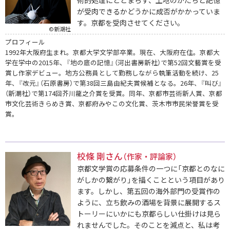
が受肉できるかどうかに成否がかかっていま
す。京都を受肉させてください。
©新潮社
プロフィール
1992年大阪府生まれ。京都大学文学部卒業。現在、大阪府在住。京都大
学在学中の2015年、『地の底の記憶』（河出書房新社）で第52回文藝賞を受
賞し作家デビュー。地方公務員として勤務しながら執筆活動を続け、25
年、『改元』（石原書房）で第38回三島由紀夫賞候補となる。26年、『叫び』
（新潮社）で第174回芥川龍之介賞を受賞。同年、京都市芸術新人賞、京都
市文化芸術きらめき賞、京都府みやこの文化賞、茨木市市民栄誉賞を受
賞。
校條 剛さん
（作家・評論家）
京都文学賞の応募条件の一つに「京都とのなに
がしかの繋がり」を描くことという項目があり
ます。しかし、第五回の海外部門の受賞作の
ように、立ち飲みの酒場を背景に展開するス
トーリーにいかにも京都らしい仕掛けは見ら
れませんでした。そのことを減点と、私は考