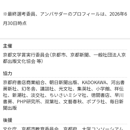
※最終選考委員、アンバサダーのプロフィールは、2026年6
月30日時点
主催
京都文学賞実行委員会（京都市、京都新聞、一般社団法人京
都出版文化協会 等）
協力
京都府書店商業組合、
朝日新聞出版、KADOKAWA、河出書
房新社、幻冬舎、講談社、光文社、集英社、小学館、祥伝
社、新潮社、淡交社、ちいさいミシマ社、徳間書店、早川
書房、PHP研究所、双葉社、文藝春秋、ポプラ社、毎日新
聞出版
後援
文化庁、京都市教育委員会、京都府、大学コンソーシアム