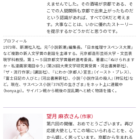
えませんでした。その酒場が京都である、そ
こでの人間関係も京都で出来上がったものだ
という認識があれば、すべてOKだと考えま
す。大事なことは、いかに優れたストーリー
を提示するかどうかだと思うのです。
プロフィール
1973年、新潮社入社。元「小説新潮」編集長。「日本推理サスペンス大賞」
など複数の新人文学賞の創設を主導する。元京都造形芸術大学・文芸表
現学科教授。第１～５回京都文学賞最終選考委員。著書に『ぬけられます
か・私漫画家滝田ゆう』（第20回大衆文学研究賞受賞・河出書房新社）、
『ザ・流行作家』（講談社）、『にわか〈京都人〉宣言』（イースト・プレス）、
『富士日記の人びと』（河出書房新社）、小説『小説作法の殺人』（祥伝社）な
ど。現在、サスペンス小説『376万の生きざま』をネット上に連載中
（honya.jp）。サイパン戦から戦後の混乱期へと続く物語を描く。
望月 麻衣さん
（作家）
第六回の開催、おめでとうございます。再び
応援大使としてこの場にいられることを、心
から嬉しく思っています。京都から生まれる