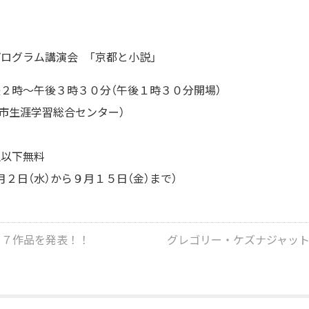
ログラム講演会 「京都と小説」
後２時～午後３時３０分（午後１時３０分開場）
都市生涯学習総合センター）
生以下無料
２日（水）から９月１５日（金）まで）
４７作品を発表！！