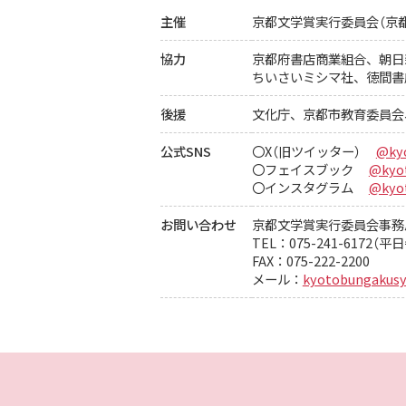
主催
京都文学賞実行委員会（京
協力
京都府書店商業組合、
朝日
ちいさいミシマ社、徳間書
後援
文化庁、京都市教育委員会
公式SNS
〇X（旧ツイッター）
@ky
〇フェイスブック
@kyot
〇インスタグラム
@kyot
お問い合わせ
京都文学賞実行委員会事務局
TEL：075-241-6172（
FAX：075-222-2200
メール：
kyotobungakusy