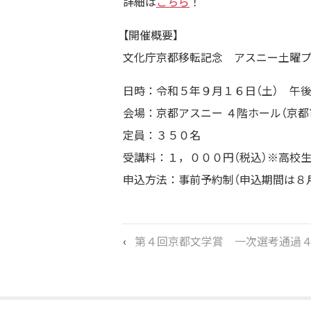
詳細は
こちら
！
【開催概要】
文化庁京都移転記念 アスニー土曜プ
日時：令和５年９月１６日（土） 午
会場：京都アスニー ４階ホール（京
定員：３５０名
受講料：１，０００円（税込）※高校
申込方法：事前予約制（申込期間は８月
‹
第４回京都文学賞 一次選考通過