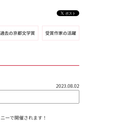
過去の京都文学賞
受賞作家の活躍
第１回
第２回
第３回
第４回
第５回
2023.08.02
スニーで開催されます！