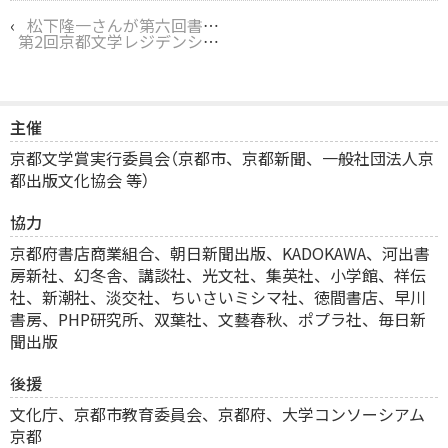
‹
松下隆一さんが第六回書評家細谷正充賞をご受賞！
第2回京都文学レジデンシーのクロージング・イベントが10月21日に開催されます！
主催
京都文学賞実行委員会（京都市、京都新聞、一般社団法人京
都出版文化協会 等）
協力
京都府書店商業組合、
朝日新聞出版、KADOKAWA、河出書
房新社、幻冬舎、講談社、光文社、集英社、小学館、祥伝
社、新潮社、淡交社、ちいさいミシマ社、徳間書店、早川
書房、PHP研究所、双葉社、文藝春秋、ポプラ社、毎日新
聞出版
後援
文化庁、京都市教育委員会、京都府、大学コンソーシアム
京都