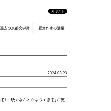
過去の京都文学賞
受賞作家の活躍
第１回
第２回
第３回
第４回
第５回
2024.08.23
る「一晩でなんとかなりすぎる」が更