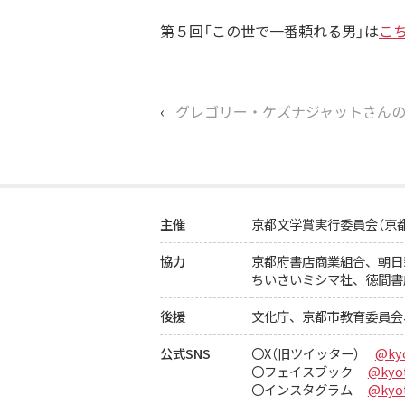
第５回「この世で一番頼れる男」は
こ
‹
グレゴリー・ケズナジャットさんの「群像Web
主催
京都文学賞実行委員会（京
協力
京都府書店商業組合、
朝日
ちいさいミシマ社、徳間書
後援
文化庁、京都市教育委員会
公式SNS
〇X（旧ツイッター）
@ky
〇フェイスブック
@kyot
〇インスタグラム
@kyot