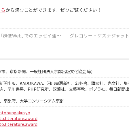
ちら
から読むことができます。ぜひご覧ください！
」でのエッセイ連載が更新されました！
都市、京都新聞、一般社団法人京都出版文化協会 等）
新聞出版、KADOKAWA、河出書房新社、幻冬舎、講談社、光文社、
店、早川書房、PHP研究所、双葉社、文藝春秋、ポプラ社、毎日新聞
、京都府、大学コンソーシアム京都
otobungakusyo
o.literature.award
o.literature.award