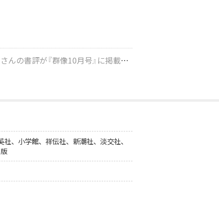
グレゴリー・ケズナジャットさんの書評が『群像10月号』に掲載！
›
集英社、小学館、祥伝社、新潮社、淡交社、
出版