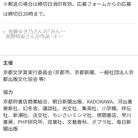
※郵送の場合は締切日消印有効。応募フォームからの応募
は締切日20時まで。
‹
佐藤ゆき乃さんの「みんなのミシマガジン」での連載が更新されました！
高野知宙さんの作品『その糸を文字と成し』が第15回日本歴史時代作家協会賞新人賞の候補に！
主催
京都文学賞実行委員会（京都市、京都新聞、一般社団法人京
都出版文化協会 等）
協力
京都府書店商業組合、
朝日新聞出版、KADOKAWA、河出書
房新社、幻冬舎、講談社、光文社、集英社、小学館、祥伝
社、新潮社、淡交社、ちいさいミシマ社、徳間書店、早川
書房、PHP研究所、双葉社、文藝春秋、ポプラ社、毎日新
聞出版