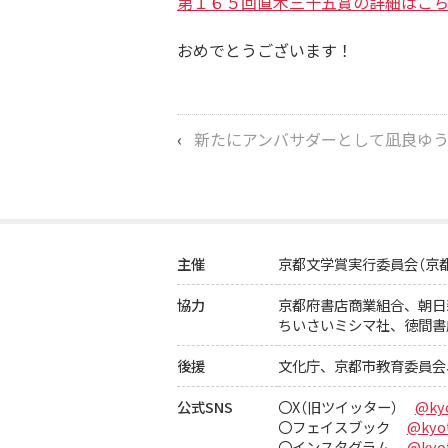
第１６５回直木三十五賞の詳細はこ
おめでとうございます！
‹
新たにアンバサダーとして凪良ゆうさんが就任！第２回中高
主催
京都文学賞実行委員会（京
協力
京都府書店商業組合、
朝日
ちいさいミシマ社、徳間書
後援
文化庁、京都市教育委員会
公式SNS
〇X（旧ツイッター）
@ky
〇フェイスブック
@kyot
〇インスタグラム
@kyot