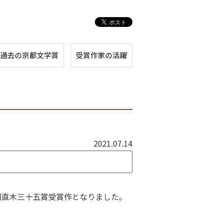
過去の京都文学賞
受賞作家の活躍
第１回
第２回
第３回
第４回
第５回
2021.07.14
回直木三十五賞受賞作となりました。