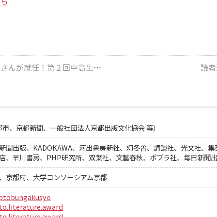
ちら
生部門受賞作のデジタルブックを掲載します。
読者
都市、京都新聞、一般社団法人京都出版文化協会 等）
新聞出版、KADOKAWA、河出書房新社、幻冬舎、講談社、光文社、
店、早川書房、PHP研究所、双葉社、文藝春秋、ポプラ社、毎日新聞
、京都府、大学コンソーシアム京都
otobungakusyo
o.literature.award
o.literature.award