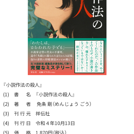
『小説作法の殺人』
(1) 書 名 『小説作法の殺人』
(2) 著 者 免条 剛（めんじょう ごう）
(3) 刊 行 元 祥伝社
(4) 刊 行 日 令和４年10月13日
(5) 価 格 1,870円（税込）