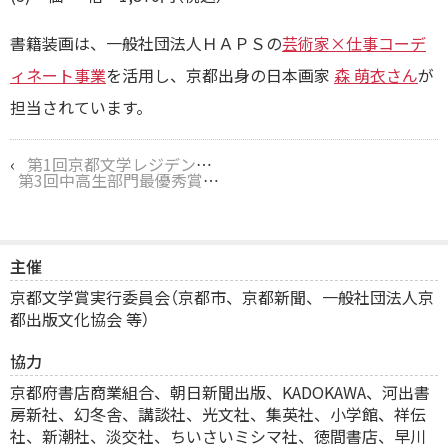
書籍装画は、一般社団法人ＨＡＰＳの
芸術家×仕事コーデ
ィネート事業
を活用し、京都出身の日本画家
森 萌衣さん
が
担当されています。
‹
第1回京都文学レジデンシー関連イベント 「翻訳者と語る 森見登美彦作品の魅力 ～京都から世界へ～」が開催されます！
第3回中高生部門最優秀賞受賞作『ちとせ』が11月11日に刊行！ 同部門優秀賞受賞作のデジタルブックも掲載します。
主催
京都文学賞実行委員会（京都市、京都新聞、一般社団法人京
都出版文化協会 等）
協力
京都府書店商業組合、
朝日新聞出版、KADOKAWA、河出書
房新社、幻冬舎、講談社、光文社、集英社、小学館、祥伝
社、新潮社、淡交社、ちいさいミシマ社、徳間書店、早川