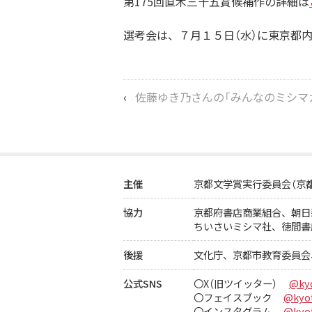
第175回直木三十五賞候補作の詳細は
選考会は、７月１５日（水）に東京都
‹
佐藤ゆき乃さんの「みんなのミシマガジ
主催
京都文学賞実行委員会（京
協力
京都府書店商業組合、
朝日
ちいさいミシマ社、徳間書
後援
文化庁、京都市教育委員会
公式SNS
〇X（旧ツイッター）
@ky
〇フェイスブック
@kyot
〇インスタグラム
@kyot