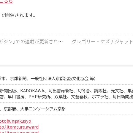
こちら
内で開催されます。
ン」での連載が更新されました！
都市、京都新聞、一般社団法人京都出版文化協会 等）
新聞出版、KADOKAWA、河出書房新社、幻冬舎、講談社、光文社、
店、早川書房、PHP研究所、双葉社、文藝春秋、ポプラ社、毎日新聞
、京都府、大学コンソーシアム京都
otobungakusyo
o.literature.award
o.literature.award