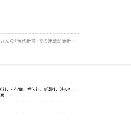
グレゴリー・ケズナジャットさんの「現代新書」での連載が更新されました！
›
集英社、小学館、祥伝社、新潮社、淡交社、
出版