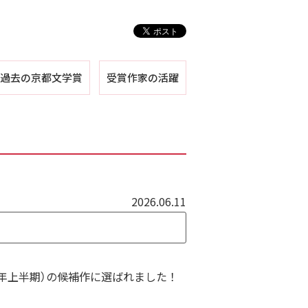
過去の京都文学賞
受賞作家の活躍
第１回
第２回
第３回
第４回
第５回
2026.06.11
26年上半期）の候補作に選ばれました！