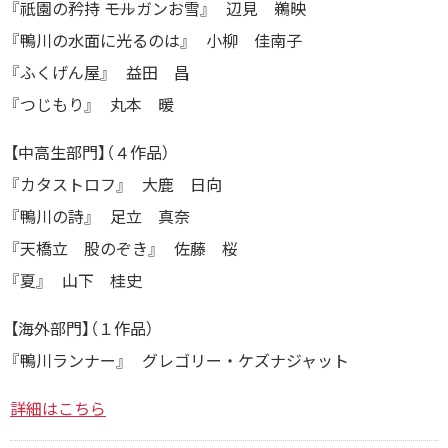
『祇園の矜持 ――モルガンお雪』 辺見 鵜映
『鴨川の水面に光るのは』 小柳 佳南子
『ふくげん屋』 益田 昌
『つじもり』 丸本 暖
【中高生部門】（４作品）
『カタストロフ』 大鹿 日向
『鴨川の詩』 足立 真奈
『天橋立 股のぞき』 佐藤 桜
『夏』 山下 桂史
【海外部門】（１作品）
『鴨川ランナー』 グレゴリー・ケズナジャット
詳細はこちら