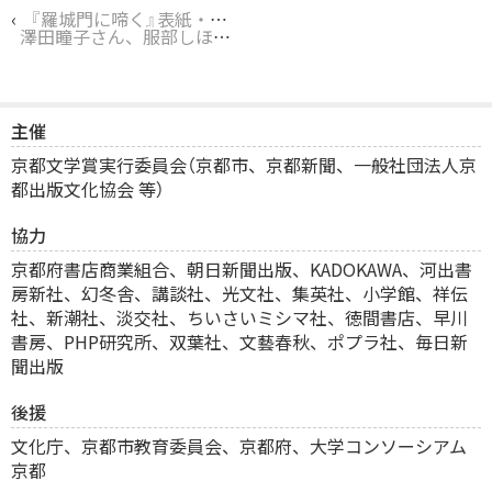
‹
『羅城門に啼く』表紙・扉絵の装画を担当した服部しほり氏出演のトークイベント等について
澤田瞳子さん、服部しほりさんが京都府文化賞奨励賞、森見登美彦さんが京都市芸術新人賞をご受賞！
主催
京都文学賞実行委員会（京都市、京都新聞、一般社団法人京
都出版文化協会 等）
協力
京都府書店商業組合、
朝日新聞出版、KADOKAWA、河出書
房新社、幻冬舎、講談社、光文社、集英社、小学館、祥伝
社、新潮社、淡交社、ちいさいミシマ社、徳間書店、早川
書房、PHP研究所、双葉社、文藝春秋、ポプラ社、毎日新
聞出版
後援
文化庁、京都市教育委員会、京都府、大学コンソーシアム
京都