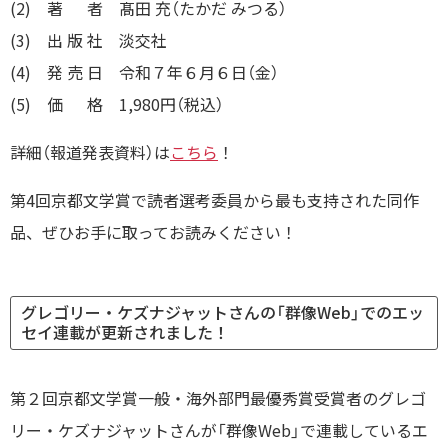
(2) 著 者 髙田 充（たかだ みつる）
(3) 出 版 社 淡交社
(4) 発 売 日 令和７年６月６日（金）
(5) 価 格 1,980円（税込）
詳細（報道発表資料）は
こちら
！
第4回京都文学賞で読者選考委員から最も支持された同作
品、ぜひお手に取ってお読みください！
グレゴリー・ケズナジャットさんの「群像Web」でのエッ
セイ連載が更新されました！
第２回京都文学賞一般・海外部門最優秀賞受賞者のグレゴ
リー・ケズナジャットさんが「群像Web」で連載しているエ