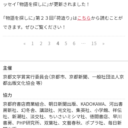
ッセイ「物語を探しに」が更新されました！
「物語を探しに」第２３回「荷造り」は
こちら
から読むことが
できます。ぜひご覧ください！
«
1
2
3
4
5
6
…
15
»
主催
京都文学賞実行委員会（京都市、京都新聞、一般社団法人京
都出版文化協会 等）
協力
京都府書店商業組合、
朝日新聞出版、KADOKAWA、河出書
房新社、幻冬舎、講談社、光文社、集英社、小学館、祥伝
社、新潮社、淡交社、ちいさいミシマ社、徳間書店、早川
書房、PHP研究所、双葉社、文藝春秋、ポプラ社、毎日新