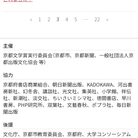
«
1
2
3
4
5
…
22
»
主催
京都文学賞実行委員会（京都市、京都新聞、一般社団法人京
都出版文化協会 等）
協力
京都府書店商業組合、
朝日新聞出版、KADOKAWA、河出書
房新社、幻冬舎、講談社、光文社、集英社、小学館、祥伝
社、新潮社、淡交社、ちいさいミシマ社、徳間書店、早川
書房、PHP研究所、双葉社、文藝春秋、ポプラ社、毎日新
聞出版
後援
文化庁、京都市教育委員会、京都府、大学コンソーシアム