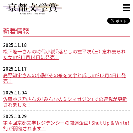
新着情報
2025.11.18
松下隆一さんの時代小説『落としの左平次（三） 忘れ去られ
た女』が11月14日に発売！
2025.11.17
高野知宙さんの小説『その糸を文字と成し』が12月4日に発
売！
2025.11.04
佐藤ゆき乃さんの「みんなのミシマガジン」での連載が更新
されました！
2025.10.29
第４回京都文学レジデンシーの関連企画「Shut Up & Write!
®」が開催されます！