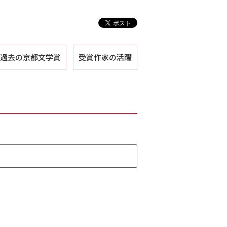
過去の京都文学賞
受賞作家の活躍
第１回
第２回
第３回
第４回
第５回