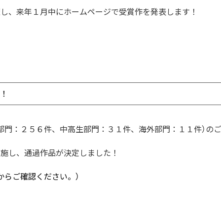
催し、来年１月中にホームページで受賞作を発表します！
表！
部門：２５６件、中高生部門：３１件、海外部門：１１件）の
実施し、通過作品が決定しました！
からご確認ください。
）