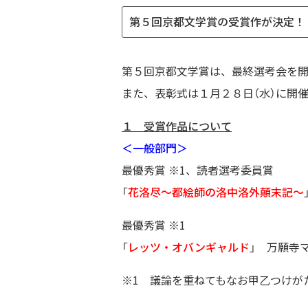
第５回京都文学賞の受賞作が決定！
第５回京都文学賞は、最終選考会を
また、表彰式は１月２８日（水）に開
１ 受賞作品について
＜一般部門＞
最優秀賞 ※1、読者選考委員賞
「
花洛尽～都絵師の洛中洛外顛末記～
最優秀賞 ※1
「
レッツ・オバンギャルド
」 万願寺
※1 議論を重ねてもなお甲乙つけが