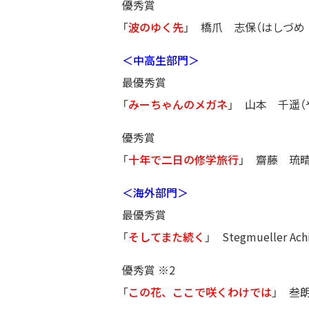
優秀賞
「
波のゆく先
」 橋爪 志保（はしづめ
＜中高生部門＞
最優秀賞
「
みーちゃんのメガネ
」 山本 千遥（
優秀賞
「
十年で二日の修学旅行
」 齋藤 琉
＜海外部門＞
最優秀賞
「
そしてまた続く
」 Stegmueller
優秀賞 ※2
「
この花、ここで咲くわけでは
」 叁