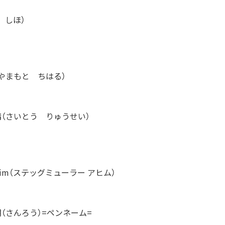
 しほ）
やまもと ちはる）
晴（さいとう りゅうせい）
 Achim（ステッグミューラー アヒム）
朗（さんろう）=ペンネーム=