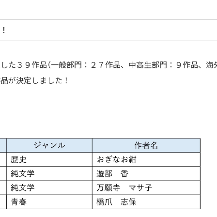
表！
した３９作品（一般部門：２７作品、中高生部門：９作品、海
作品が決定しました！